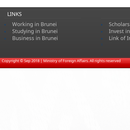
LINKS
Working in Brunei
Scholars
Studying in Brunei
Invest i
Business in Brunei
Link of I
s
​
Copyright © Sep 2018 | Ministry of Foreign Affairs. All rights reserved​