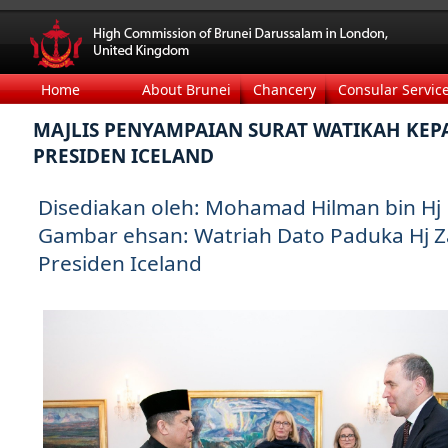
Home
About Brunei
Chancery
Consular Servic
MAJLIS PENYAMPAIAN SURAT WATIKAH KEP
PRESIDEN ICELAND
Disediakan oleh: Mohamad Hilman bin Hj
Gambar ehsan: Watriah Dato Paduka Hj Za
Presiden Iceland​