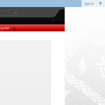
Sign In
egister