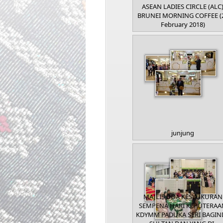
ASEAN LADIES CIRCLE (ALC
BRUNEI MORNING COFFEE (
February 2018)
junjung
MAJLIS DOA KESYUKURAN
SEMPENA HARI KEPUTERAA
KDYMM PADUKA SERI BAGIN