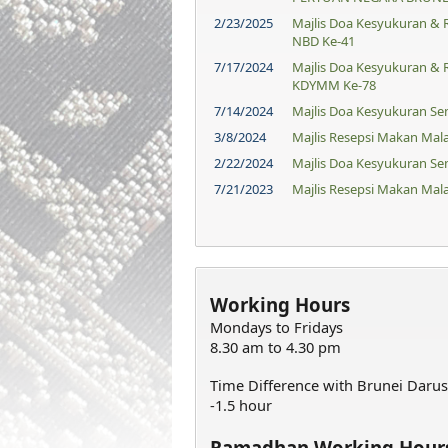
2/23/2025
Majlis Doa Kesyukuran &
NBD Ke-41
7/17/2024
Majlis Doa Kesyukuran &
KDYMM Ke-78
7/14/2024
Majlis Doa Kesyukuran S
3/8/2024
Majlis Resepsi Makan Ma
2/22/2024
Majlis Doa Kesyukuran S
7/21/2023
Majlis Resepsi Makan Ma
Working Hours
Mondays to Fridays
8​.30 am to 4.30 pm
Time Difference with Brunei Daru
-1.5 hour
Ramadhan Working Hour