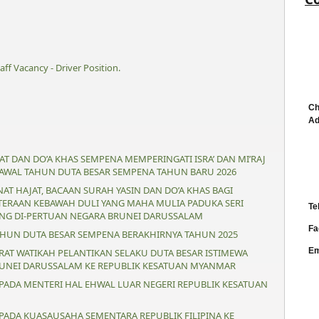
ff Vacancy - Driver Position.
Ch
Ad
T DAN DO’A KHAS SEMPENA MEMPERINGATI ISRA’ DAN MI’RAJ
 AWAL TAHUN DUTA BESAR SEMPENA TAHUN BARU 2026
AT HAJAT, BACAAN SURAH YASIN DAN DO’A KHAS BAGI
TERAAN KEBAWAH DULI YANG MAHA MULIA PADUKA SERI
Te
ANG DI-PERTUAN NEGARA BRUNEI DARUSSALAM
Fa
AHUN DUTA BESAR SEMPENA BERAKHIRNYA TAHUN 2025
Em
RAT WATIKAH PELANTIKAN SELAKU DUTA BESAR ISTIMEWA
UNEI DARUSSALAM KE REPUBLIK KESATUAN MYANMAR
ADA MENTERI HAL EHWAL LUAR NEGERI REPUBLIK KESATUAN
ADA KUASAUSAHA SEMENTARA REPUBLIK FILIPINA KE