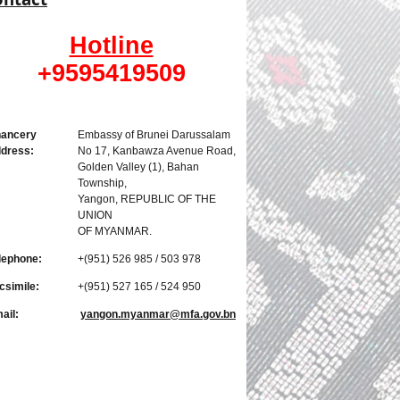
Hotline
+9595419509​
ancery
​Embassy of Brunei Darussalam
dress:
No 17, Kanbawza Avenue Road,
Golden Valley (1), Bahan
Township,
Yangon, REPUBLIC OF THE
UNION
OF MYANMAR.
lephone:
+(951) 526 985 / 503 978​
csimile:
+(951) 527 165 / 524 950
ail:
yangon.myanmar@mfa.gov.bn