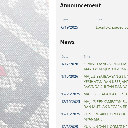
​​Announcement
Date
Title
6/19/2025
Locally-Engaged Sta
​​News
Date
Title
1/17/2026
SEMBAHYANG SUNAT HAJA
1447H & MAJLIS UCAPAN
1/15/2026
MAJLIS SEMBAHYANG SUN
KESIHATAN DAN KESEJAH
BAGINDA SULTAN DAN Y
12/26/2025
MAJLIS UCAPAN AKHIR T
12/16/2025
MAJLIS PENYAMPAIAN SU
DAN MUTLAK NEGARA BR
12/16/2025
KUNJUNGAN HORMAT KEP
MYANMAR
12/8/2025
KUNJUNGAN HORMAT KEP