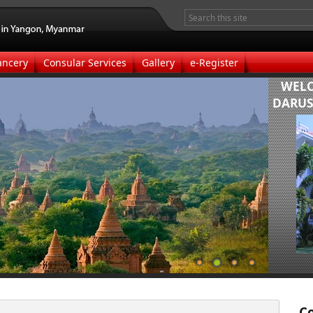
ancery
Consular Services
Gallery
e-Register
​WEL
DARUS
C