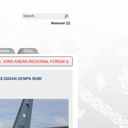
otline
FAQs
EGIONAL FORUM & 16TH EAST ASIA SUMMIT FOREIGN MINISTERS’ 
KEJADIAN GEMPA BUMI