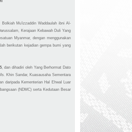
MI
Bolkiah Mu'izzaddin Waddaulah ibni Al-
 Darussalam, Kerajaan Kebawah Duli Yang
 Kesatuan Myanmar, dengan menggunakan
lah berikutan kejadian gempa bumi yang
5
, dan dihadiri oleh Yang Berhormat Dato
n Ms. Khin Sandar, Kuasausaha Sementara
an daripada Kementerian Hal Ehwal Luar
ebangsaan (NDMC) serta Kedutaan Besar