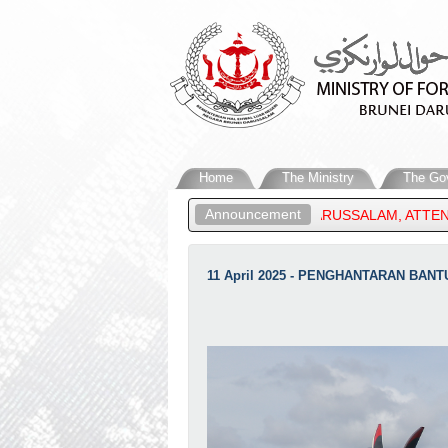
Home
The Ministry
The Go
Announcement
FOREIGN AFFAIRS OF BRUNEI DARUSSALAM, ATTENDS THE 27TH A
MENTS IN THE MIDDLE EAST
11 April 2025 - PENGHANTARAN B