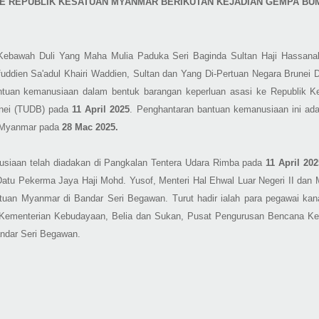
E REPUBLIK KESATUAN MYANMAR BERIKUTAN KEJADIAN
GEMPA BU
Kebawah Duli Yang Maha Mulia Paduka Seri Baginda Sultan Haji Hassanal 
fuddien Sa'adul Khairi Waddien, Sultan dan Yang Di-Pertuan Negara Brunei
ntuan kemanusiaan dalam bentuk barangan keperluan asasi ke Republik
unei (TUDB) pada
11 April 2025
. Penghantaran bantuan kemanusiaan ini ada
n Myanmar pada
28 Mac 2025.
siaan telah diadakan di Pangkalan Tentera Udara Rimba pada
11 April 202
 Datu Pekerma Jaya Haji Mohd. Yusof, Menteri Hal Ehwal Luar Negeri II da
tuan Myanmar di Bandar Seri Begawan. Turut hadir ialah para pegawai kan
, Kementerian Kebudayaan, Belia dan Sukan, Pusat Pengurusan Bencana K
ndar Seri Begawan.